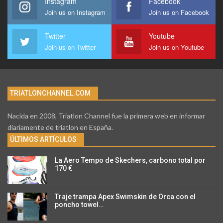
Instagram
Facebook
Join us on Instagram
Join us on Facebook
Twitter
Youtube
Join us on Twitter
Join us on Youtube
TRIATLONCHANNEL.COM
Nacida en 2008, Triatlon Channel fue la primera web en informar
diariamente de triatlon en España.
ÚLTIMOS ARTÍCULOS
La Aero Tempo de Skechers, carbono total por
170 €
Traje trampa Apex Swimskin de Orca con el
poncho towel…