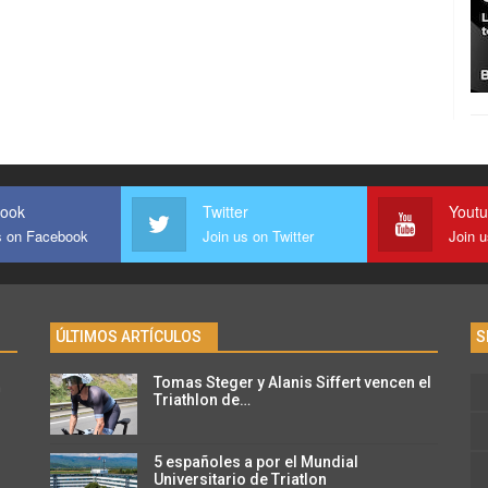
ook
Twitter
Yout
s on Facebook
Join us on Twitter
Join 
ÚLTIMOS ARTÍCULOS
S
Tomas Steger y Alanis Siffert vencen el
n
Triathlon de…
5 españoles a por el Mundial
Universitario de Triatlon