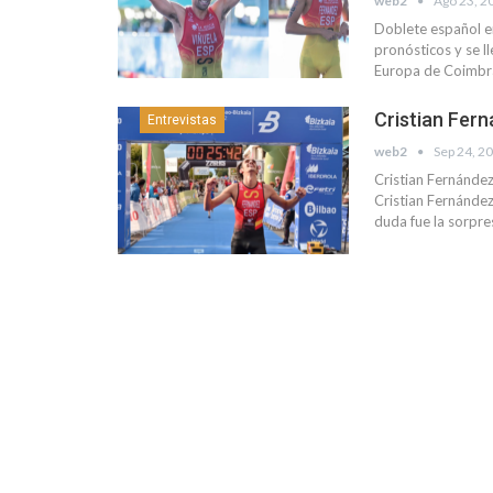
web2
Ago 23, 2
Doblete español e
pronósticos y se l
Europa de Coimbr
Cristian Fern
Entrevistas
web2
Sep 24, 2
Cristian Fernández
Cristian Fernández
duda fue la sorpres