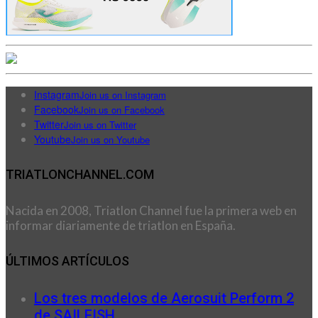
Instagram
Join us on Instagram
Facebook
Join us on Facebook
Twitter
Join us on Twitter
Youtube
Join us on Youtube
TRIATLONCHANNEL.COM
Nacida en 2008, Triatlon Channel fue la primera web en
informar diariamente de triatlon en España.
ÚLTIMOS ARTÍCULOS
Los tres modelos de Aerosuit Perform 2
de SAILFISH