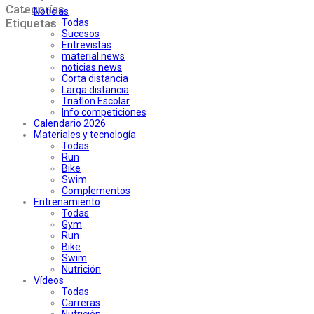
Categorías
Noticias
Etiquetas
Todas
Sucesos
Entrevistas
material news
noticias news
Corta distancia
Larga distancia
Triatlon Escolar
Info competiciones
Calendario 2026
Materiales y tecnología
Todas
Run
Bike
Swim
Complementos
Entrenamiento
Todas
Gym
Run
Bike
Swim
Nutrición
Vídeos
Todas
Carreras