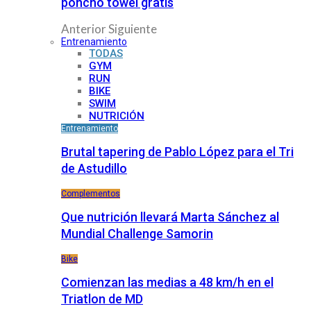
poncho towel gratis
Anterior
Siguiente
Entrenamiento
TODAS
GYM
RUN
BIKE
SWIM
NUTRICIÓN
Entrenamiento
Brutal tapering de Pablo López para el Tri
de Astudillo
Complementos
Que nutrición llevará Marta Sánchez al
Mundial Challenge Samorin
Bike
Comienzan las medias a 48 km/h en el
Triatlon de MD