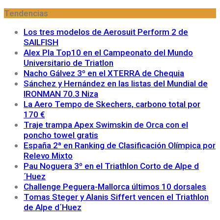
Tendencias
Los tres modelos de Aerosuit Perform 2 de
SAILFISH
Alex Pla Top10 en el Campeonato del Mundo
Universitario de Triatlon
Nacho Gálvez 3º en el XTERRA de Chequia
Sánchez y Hernández en las listas del Mundial de
IRONMAN 70.3 Niza
La Aero Tempo de Skechers, carbono total por
170 €
Traje trampa Apex Swimskin de Orca con el
poncho towel gratis
España 2ª en Ranking de Clasificación Olímpica por
Relevo Mixto
Pau Noguera 3º en el Triathlon Corto de Alpe d
´Huez
Challenge Peguera-Mallorca últimos 10 dorsales
Tomas Steger y Alanis Siffert vencen el Triathlon
de Alpe d´Huez