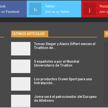
ook
Twitter
Yout
s on Facebook
Join us on Twitter
Join 
ÚLTIMOS ARTÍCULOS
S
Tomas Steger y Alanis Siffert vencen el
n
Triathlon de…
5 españoles a por el Mundial
Universitario de Triatlon
Los productos Crown Sport para una
hidratación…
Joma será el patrocinador del Europeo
de Atletismo