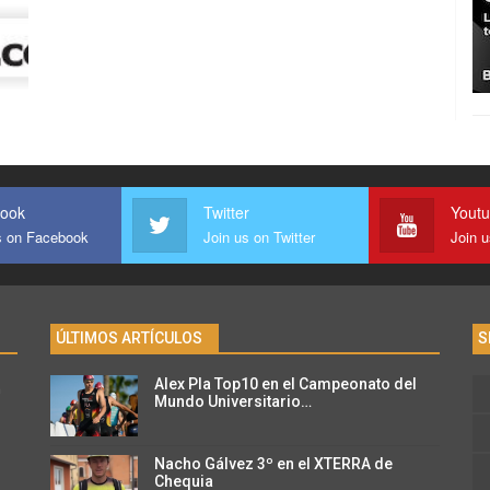
ook
Twitter
Yout
s on Facebook
Join us on Twitter
Join 
ÚLTIMOS ARTÍCULOS
S
Alex Pla Top10 en el Campeonato del
n
Mundo Universitario…
Nacho Gálvez 3º en el XTERRA de
Chequia