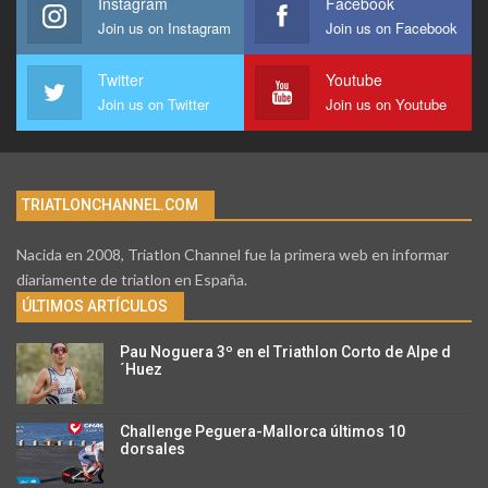
Instagram
Facebook
Join us on Instagram
Join us on Facebook
Twitter
Youtube
Join us on Twitter
Join us on Youtube
TRIATLONCHANNEL.COM
Nacida en 2008, Triatlon Channel fue la primera web en informar
diariamente de triatlon en España.
ÚLTIMOS ARTÍCULOS
Pau Noguera 3º en el Triathlon Corto de Alpe d
´Huez
Challenge Peguera-Mallorca últimos 10
dorsales