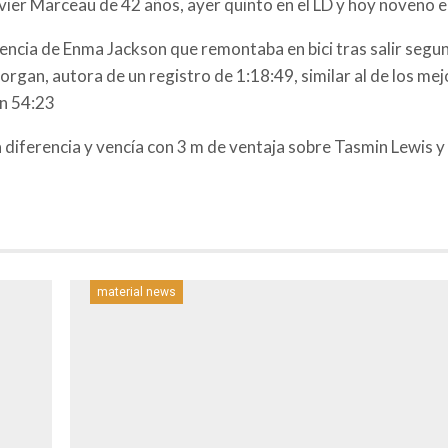
vier Marceau de 42 años, ayer quinto en el LD y hoy noveno e
encia de Enma Jackson que remontaba en bici tras salir segun
rgan, autora de un registro de 1:18:49, similar al de los me
on 54:23
 la diferencia y vencía con 3 m de ventaja sobre Tasmin Lewis
material news