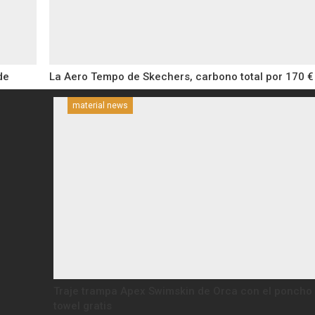
de
La Aero Tempo de Skechers, carbono total por 170 €
material news
Traje trampa Apex Swimskin de Orca con el poncho
towel gratis