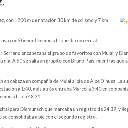
z.
uez, con 1200 m de natación 30 km de cclismo y 7 km
casa con Etienne Diemunsch, que dió un recital.
ger Serrano encabezaba el grupo de favoritos con Mulai, y Die
u día. A 50 sg salía un grupito con Bruno Pais, mientras que 
ch en cabeza en compañía de Mulai al pie de Alpe D´huez. La 
estación a 1:40, más atrás entraba Marcel a 3:40 en compañía
Diemunsch con 48:31.
ecital para Diemunsch que marcaba un registro de 24:39, y l
se consolidaba a pie con el segundo registro.