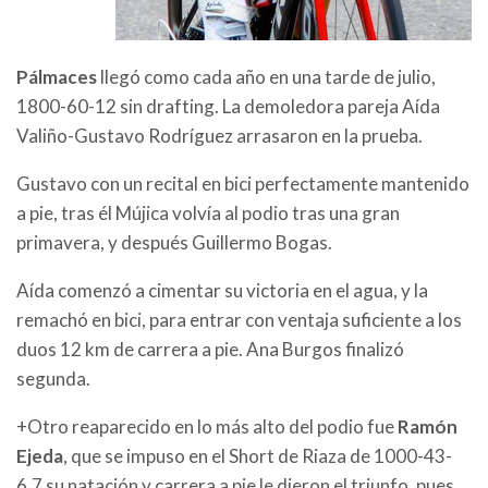
Pálmaces
llegó como cada año en una tarde de julio,
1800-60-12 sin drafting. La demoledora pareja Aída
Valiño-Gustavo Rodríguez arrasaron en la prueba.
Gustavo con un recital en bici perfectamente mantenido
a pie, tras él Mújica volvía al podio tras una gran
primavera, y después Guillermo Bogas.
Aída comenzó a cimentar su victoria en el agua, y la
remachó en bici, para entrar con ventaja suficiente a los
duos 12 km de carrera a pie. Ana Burgos finalizó
segunda.
+Otro reaparecido en lo más alto del podio fue
Ramón
Ejeda
, que se impuso en el Short de Riaza de 1000-43-
6.7 su natación y carrera a pie le dieron el triunfo, pues