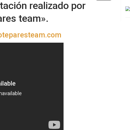
tación realizado por
ares team».
oteparesteam.com