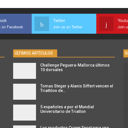
ook
Twitter
Yout
s on Facebook
Join us on Twitter
Join 
ÚLTIMOS ARTÍCULOS
S
Challenge Peguera-Mallorca últimos
n
10 dorsales
Tomas Steger y Alanis Siffert vencen el
Triathlon de…
5 españoles a por el Mundial
Universitario de Triatlon
Los productos Crown Sport para una