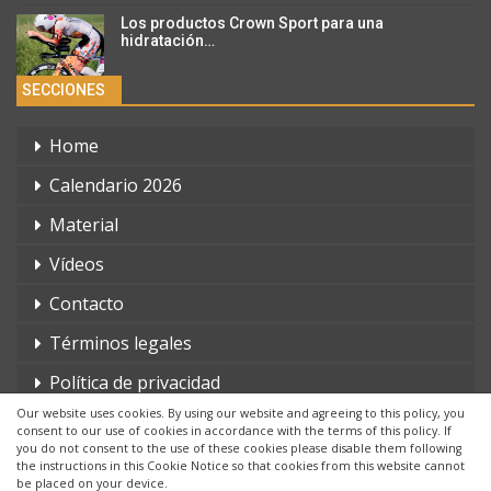
Los productos Crown Sport para una
hidratación…
SECCIONES
Home
Calendario 2026
Material
Vídeos
Contacto
Términos legales
Política de privacidad
Our website uses cookies. By using our website and agreeing to this policy, you
consent to our use of cookies in accordance with the terms of this policy. If
you do not consent to the use of these cookies please disable them following
the instructions in this Cookie Notice so that cookies from this website cannot
be placed on your device.
© 2026 - triatlonchannel.com. Todos los derechos reservados.