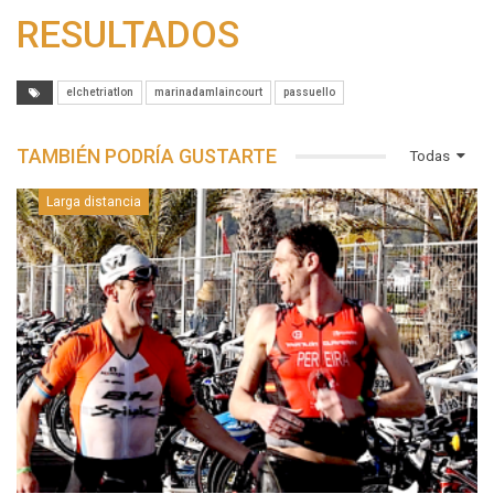
RESULTADOS
elchetriatlon
marinadamlaincourt
passuello
TAMBIÉN PODRÍA GUSTARTE
Todas
Larga distancia