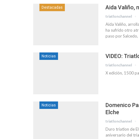
Aida Valiño,
Destacadas
triatlonchannel
Aida Valiño, arroll
ha sufrido otro at
paso por Salcedo,
VIDEO: Triatl
Noticias
triatlonchannel
X edición, 1500 p
Domenico Pas
Noticias
Elche
triatlonchannel
Duro triatlon de El
aniversario del tr