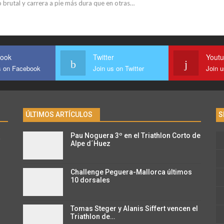
 brutal y carrera a pie más dura que en otras…
ook
Twitter
Yout
s on Facebook
Join us on Twitter
Join 
ÚLTIMOS ARTÍCULOS
S
Pau Noguera 3º en el Triathlon Corto de
n
Alpe d´Huez
Challenge Peguera-Mallorca últimos
10 dorsales
Tomas Steger y Alanis Siffert vencen el
Triathlon de…