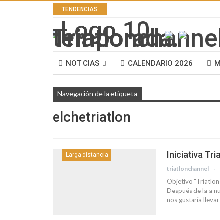
TENDENCIAS
NOTICIAS
CALENDARIO 2026
M
Navegación de la etiqueta
elchetriatlon
Iniciativa Tr
Larga distancia
triatlonchannel
Objetivo "Triatlon
Después de la a nu
nos gustaría llevar