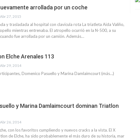
 nuevamente arrollada por un coche
Abr 27, 2015
ada y trasladada al hospital con clavícula rota La triatleta Aida Valiño,
ropello mientras entrenaba. El atropello ocurrió en la N-500, a su
 cuando fue arrollada por un camión. Además…
on Elche Arenales 113
Abr 29, 2014
articipantes, Domenico Pasuello y Marina Damlaimcourt (más…)
uello y Marina Damlaimcourt dominan Triatlon
Abr 26, 2014
che, con los favoritos cumpliendo y nuevos cracks a la vista. El X
iatlon de Elche, ha sido probablemente el más duro de su historia, mar