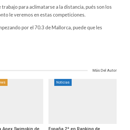
rabajo para aclimatarse a la distancia, pués son los
ronto le veremos en estas competiciones.
pezando por el 70.3 de Mallorca, puede que les
Más Del Autor
news
Noticias
a Apex Swimskin de
España 2ª en Ranking de