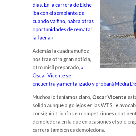
días. En la carrera de Elche
iba con el semblante de
cuando va fino, habra otras
oportunidades de rematar
la faena «
Además la cuadra muñoz
nos trae otra gran noticia,
otro misil preparado,
»
Oscar Vicente se
encuentra ya mentalizado y probará Media Dis
Muchos lo teníamos claro,
Oscar Vicente
esta
solida aunque algo lejos en las WTS, le avoca
consiguió triunfos en competiciones continen
demoledora en la que en ocasiones el solo enga
carrera también es demoledora.