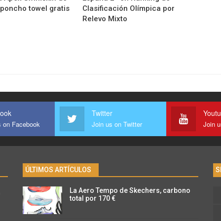
 poncho towel gratis
Clasificación Olímpica por
Relevo Mixto
ook
Twitter
Yout
s on Facebook
Join us on Twitter
Join 
ÚLTIMOS ARTÍCULOS
S
La Aero Tempo de Skechers, carbono
n
total por 170 €