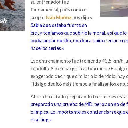
su entrenador fue
fundamental, pués como el
propio
Iván Muñoz
nos dijo «
Sabía que estaba fuerte en
bici, y teníamos que subirle la moral, así que
podía andar mucho, una hora quince en una re
hace las series «
Ese entrenamiento fue tremendo 43,5 km/h, u
cuadrilla. Sin embargo la actuación de Fidalgo
exagerado decir que similar a la de Mola, hay 
Fidalgo dedicó más tiempo a finalizar los estu
Ahora ha estado preparando tres meses esta
preparado una prueba de MD, pero aun no de f
olímpica. Lo importante es concienciarse que e
drafting »