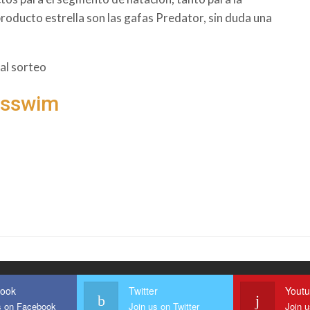
oducto estrella son las gafas Predator, sin duda una
al sorteo
gsswim
ook
Twitter
Yout
s on Facebook
Join us on Twitter
Join 