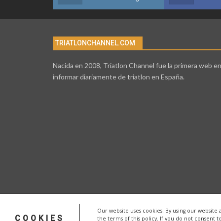
TRIATLONCHANNEL.COM
Nacida en 2008, Triatlon Channel fue la primera web e
informar diariamente de triatlon en España.
Our website uses cookies. By using our website 
COOKIES
the terms of this policy. If you do not consent t