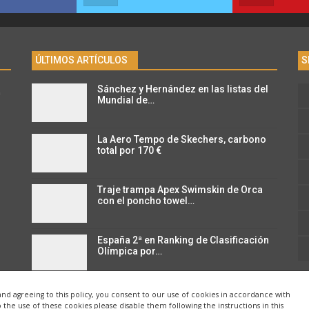
ÚLTIMOS ARTÍCULOS
S
Sánchez y Hernández en las listas del
n
Mundial de…
La Aero Tempo de Skechers, carbono
total por 170 €
Traje trampa Apex Swimskin de Orca
con el poncho towel…
España 2ª en Ranking de Clasificación
Olímpica por…
and agreeing to this policy, you consent to our use of cookies in accordance with
o the use of these cookies please disable them following the instructions in this