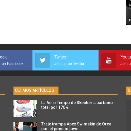
ook
Twitter
Yout
s on Facebook
Join us on Twitter
Join 
ÚLTIMOS ARTÍCULOS
S
La Aero Tempo de Skechers, carbono
n
total por 170 €
Traje trampa Apex Swimskin de Orca
con el poncho towel…