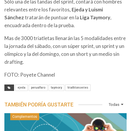
Sólo una de las tandas del sprint, contará con
hombres
relevantes entre los favoritos
, Ejeda y Luismi
Sánchez
tratarán de puntuar en la
Liga Taymory
,
encuadrada dentro de la prueba.
Mas de 3000 triatletas llenarán las 5 modalidades entre
la jornada del sábado, con un súper sprint, un sprint y un
olímpico y la del domingo, con un short y un medio sin
drafting.
FOTO: Poyete Channel
ejeda
perualfaro
taymory
triathlonseries
TAMBIÉN PODRÍA GUSTARTE
Todas
Complementos