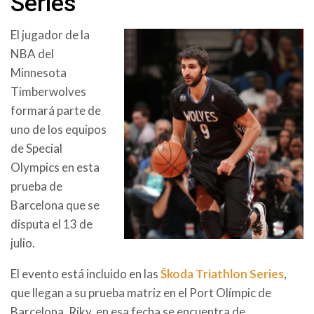
Series
El jugador de la
NBA del
Minnesota
Timberwolves
formará parte de
uno de los equipos
de Special
Olympics en esta
prueba de
Barcelona que se
disputa el 13 de
julio.
El evento está incluido en las
Škoda Triathlon Series
,
que llegan a su prueba matriz en el Port Olímpic de
Barcelona. Riky, en esa fecha se encuentra de