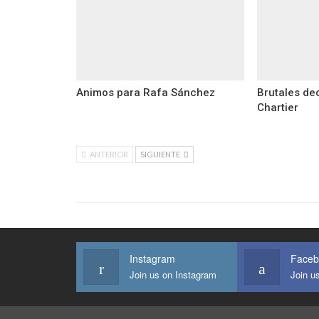
Animos para Rafa Sánchez
Brutales de
Chartier
ANTERIOR
SIGUIENTE
Instagram
Faceb
Join us on Instagram
Join u