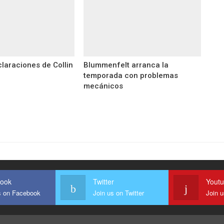
claraciones de Collin
Blummenfelt arranca la
temporada con problemas
mecánicos
ook
Twitter
Yout
s on Facebook
Join us on Twitter
Join 