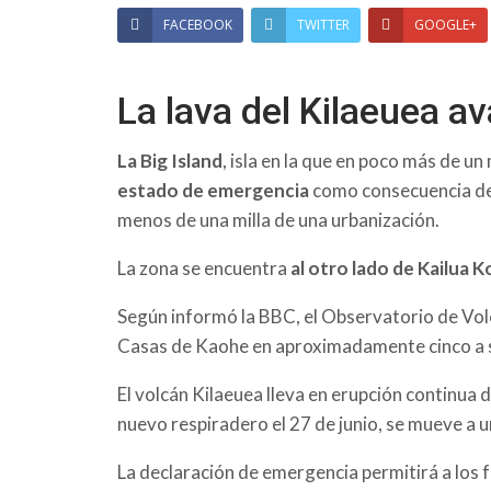
FACEBOOK
TWITTER
GOOGLE+
La lava del Kilaeuea a
La Big Island
, isla en la que en poco más de u
estado de emergencia
como consecuencia de 
menos de una milla de una urbanización.
La zona se encuentra
al otro lado de Kailua 
Según informó la BBC, el Observatorio de Volca
Casas de Kaohe en aproximadamente cinco a s
El volcán Kilaeuea lleva en erupción continua d
nuevo respiradero el 27 de junio, se mueve a 
La declaración de emergencia permitirá a los fu