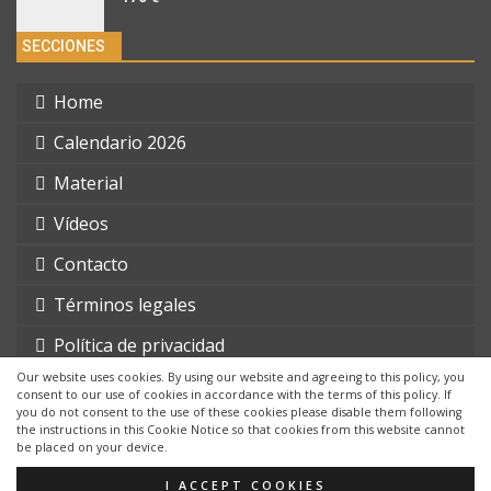
SECCIONES
Home
Calendario 2026
Material
Vídeos
Contacto
Términos legales
Política de privacidad
Our website uses cookies. By using our website and agreeing to this policy, you
consent to our use of cookies in accordance with the terms of this policy. If
you do not consent to the use of these cookies please disable them following
the instructions in this Cookie Notice so that cookies from this website cannot
be placed on your device.
© 2026 - triatlonchannel.com. Todos los derechos reservados.
Página web creada por:
Whyaweb.es
I ACCEPT COOKIES