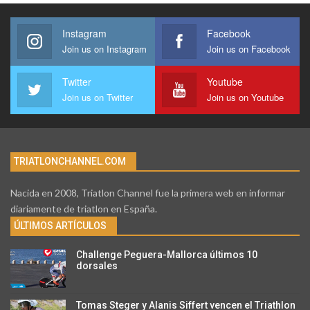
Instagram
Facebook
Join us on Instagram
Join us on Facebook
Twitter
Youtube
Join us on Twitter
Join us on Youtube
TRIATLONCHANNEL.COM
Nacida en 2008, Triatlon Channel fue la primera web en informar
diariamente de triatlon en España.
ÚLTIMOS ARTÍCULOS
Challenge Peguera-Mallorca últimos 10
dorsales
Tomas Steger y Alanis Siffert vencen el Triathlon