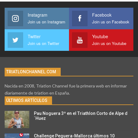
Instagram
Facebook
Join us on Instagram
Join us on Facebook
Twitter
Youtube
Join us on Twitter
Join us on Youtube
TRIATLONCHANNEL.COM
Nacida en 2008, Triatlon Channel fue la primera web en informar
diariamente de triatlon en España.
ÚLTIMOS ARTÍCULOS
Pau Noguera 3º en el Triathlon Corto de Alpe d
´Huez
Challenge Peguera-Mallorca últimos 10