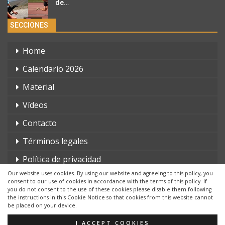
de…
SECCIONES
Home
Calendario 2026
Material
Vídeos
Contacto
Términos legales
Política de privacidad
Our website uses cookies. By using our website and agreeing to this policy, you
consent to our use of cookies in accordance with the terms of this policy. If
you do not consent to the use of these cookies please disable them following
the instructions in this Cookie Notice so that cookies from this website cannot
be placed on your device.
© 2026 - triatlonchannel.com. Todos los derechos reservados.
Página web creada por:
Whyaweb.es
I ACCEPT COOKIES