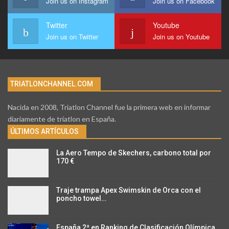
Join us on Instagram
Join us on Facebook
Twitter
Youtube
Join us on Twitter
Join us on Youtube
TRIATLONCHANNEL.COM
Nacida en 2008, Triatlon Channel fue la primera web en informar
diariamente de triatlon en España.
ÚLTIMOS ARTÍCULOS
La Aero Tempo de Skechers, carbono total por
170 €
Traje trampa Apex Swimskin de Orca con el
poncho towel…
España 2ª en Ranking de Clasificación Olímpica