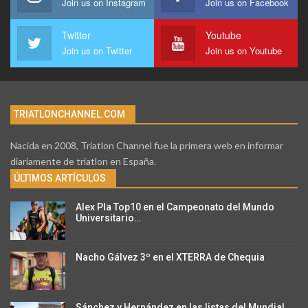
Join us on Instagram
Join us on Facebook
Twitter
Youtube
Join us on Twitter
Join us on Youtube
TRIATLONCHANNEL.COM
Nacida en 2008, Triatlon Channel fue la primera web en informar
diariamente de triatlon en España.
ÚLTIMOS ARTÍCULOS
Alex Pla Top10 en el Campeonato del Mundo
Universitario…
Nacho Gálvez 3º en el XTERRA de Chequia
Sánchez y Hernández en las listas del Mundial