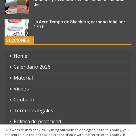
de…
La Aero Tempo de Skechers, carbono total por
170 €
SECCIONES
Home
Calendario 2026
Material
Vídeos
Contacto
Términos legales
Política de privacidad
Our website uses cookies. By using our website and agreeing to this policy, you
consent to our use of cookies in accordance with the terms of this policy. If