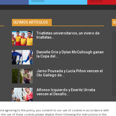
ÚLTIMOS ARTÍCULOS
S
Triatletas universitarios, un vivero de
n
triatletas…
Danielle Orie y Dylan McCullough ganan
la Copa del…
Jarno Pousada y Lucía Piñon vencen el
Cto Gallego de…
Alfonso Izquierdo y Eneritz Urrutia
vencen el Desafío…
and agreeing to this policy, you consent to our use of cookies in accordance with
o the use of these cookies please disable them following the instructions in this