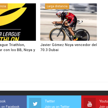
ancia
Larga distancia
ague Triathlon,
Javier Gómez Noya vencedor del
r con los BB, Noya y
70.3 Dubai
ook
Twitter
Yout
s on Facebook
Join us on Twitter
Join 