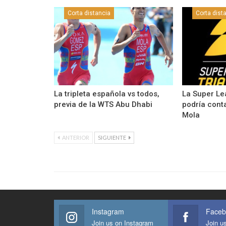
Corta distancia
Corta dist
La tripleta española vs todos,
La Super Le
previa de la WTS Abu Dhabi
podría conta
Mola
ANTERIOR
SIGUIENTE
Instagram
Faceb
Join us on Instagram
Join u