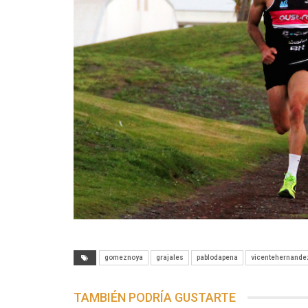
gomeznoya
grajales
pablodapena
vicentehernande
TAMBIÉN PODRÍA GUSTARTE