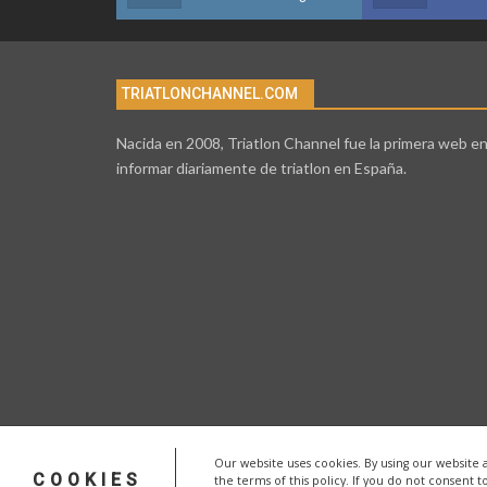
TRIATLONCHANNEL.COM
Nacida en 2008, Triatlon Channel fue la primera web e
informar diariamente de triatlon en España.
Our website uses cookies. By using our website 
COOKIES
the terms of this policy. If you do not consent t