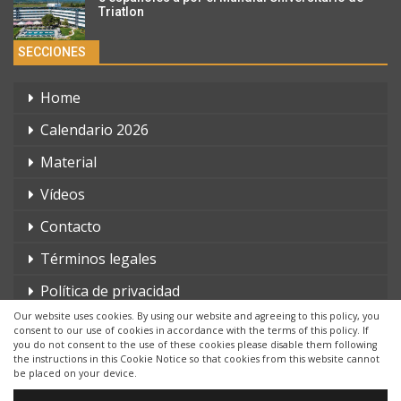
Triatlon
SECCIONES
Home
Calendario 2026
Material
Vídeos
Contacto
Términos legales
Política de privacidad
Our website uses cookies. By using our website and agreeing to this policy, you
consent to our use of cookies in accordance with the terms of this policy. If
you do not consent to the use of these cookies please disable them following
the instructions in this Cookie Notice so that cookies from this website cannot
be placed on your device.
© 2026 - triatlonchannel.com. Todos los derechos reservados.