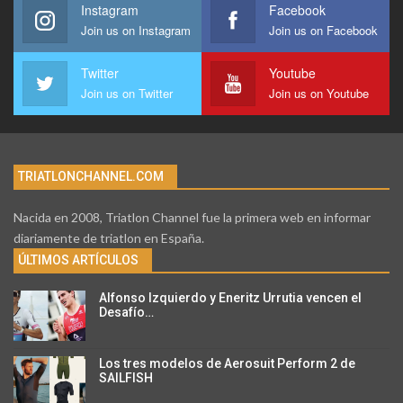
Instagram
Facebook
Join us on Instagram
Join us on Facebook
Twitter
Youtube
Join us on Twitter
Join us on Youtube
TRIATLONCHANNEL.COM
Nacida en 2008, Triatlon Channel fue la primera web en informar
diariamente de triatlon en España.
ÚLTIMOS ARTÍCULOS
Alfonso Izquierdo y Eneritz Urrutia vencen el
Desafío…
Los tres modelos de Aerosuit Perform 2 de
SAILFISH