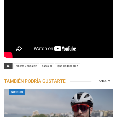
Alberto Gonzalez
carvajal
ignaciogonzalez
TAMBIÉN PODRÍA GUSTARTE
Todas
Noticias