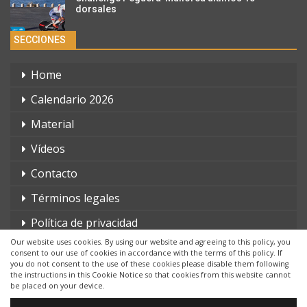
dorsales
SECCIONES
Home
Calendario 2026
Material
Vídeos
Contacto
Términos legales
Política de privacidad
Our website uses cookies. By using our website and agreeing to this policy, you
consent to our use of cookies in accordance with the terms of this policy. If
you do not consent to the use of these cookies please disable them following
the instructions in this Cookie Notice so that cookies from this website cannot
be placed on your device.
© 2026 - triatlonchannel.com. Todos los derechos reservados.
Página web creada por:
Whyaweb.es