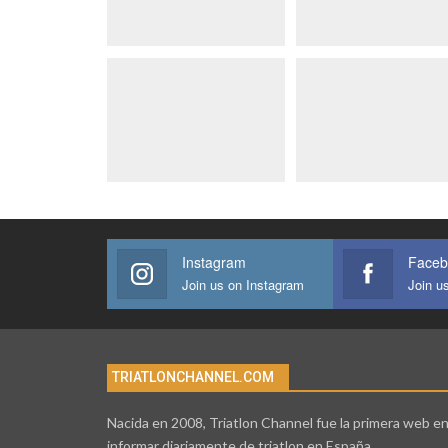
Instagram
Faceb
Join us on Instagram
Join u
TRIATLONCHANNEL.COM
Nacida en 2008, Triatlon Channel fue la primera web e
informar diariamente de triatlon en España.