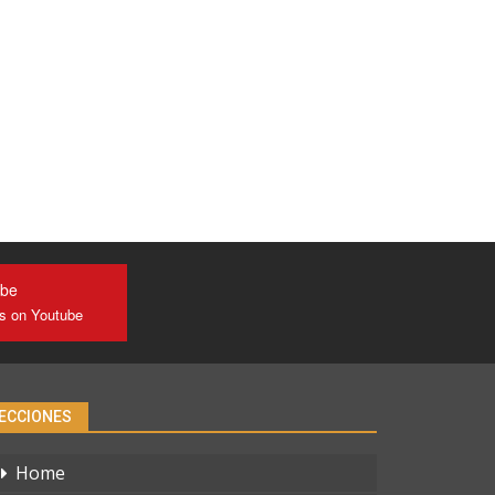
ube
us on Youtube
ECCIONES
Home