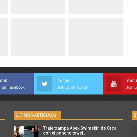
ook
Twitter
Yout
s on Facebook
Join us on Twitter
Join 
ÚLTIMOS ARTÍCULOS
S
Traje trampa Apex Swimskin de Orca
n
con el poncho towel…