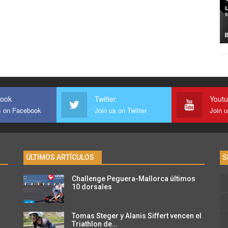
ook
Twitter
Yout
s on Facebook
Join us on Twitter
Join 
ÚLTIMOS ARTÍCULOS
S
Challenge Peguera-Mallorca últimos
n
10 dorsales
Tomas Steger y Alanis Siffert vencen el
Triathlon de…