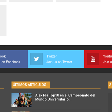
ook
Twitter
Yout
s on Facebook
Join us on Twitter
Join 
ÚLTIMOS ARTÍCULOS
S
Alex Pla Top10 en el Campeonato del
n
Mundo Universitario…