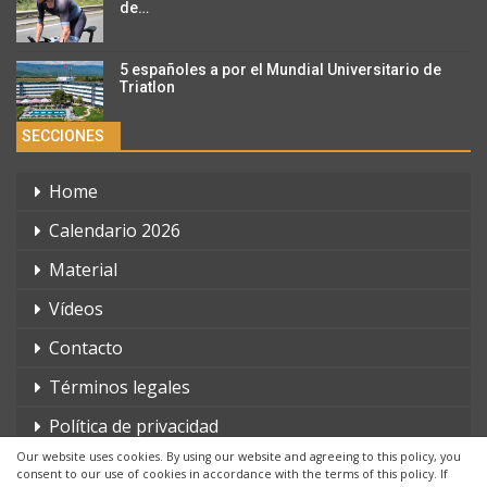
de…
5 españoles a por el Mundial Universitario de
Triatlon
SECCIONES
Home
Calendario 2026
Material
Vídeos
Contacto
Términos legales
Política de privacidad
Our website uses cookies. By using our website and agreeing to this policy, you
consent to our use of cookies in accordance with the terms of this policy. If