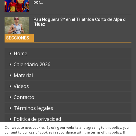
por…
Pau Noguera 3º en el Triathlon Corto de Alpe d
´Huez
SECCIONES
Home
Calendario 2026
Material
Vídeos
Contacto
Términos legales
Política de privacidad
Our website uses cookies. By using our website and agreeing to this policy, you
consent to our use of cookies in accordance with the terms of this policy. If