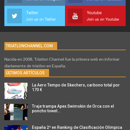
Twitter
Youtube
Join us on Twitter
Join us on Youtube
TRIATLONCHANNEL.COM
Nacida en 2008, Triatlon Channel fue la primera web en informar
diariamente de triatlon en España.
ÚLTIMOS ARTÍCULOS
La Aero Tempo de Skechers, carbono total por
170 €
Traje trampa Apex Swimskin de Orca con el
poncho towel…
España 2ª en Ranking de Clasificación Olímpica