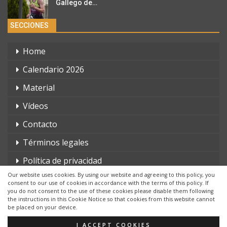
Gallego de…
SECCIONES
Home
Calendario 2026
Material
Vídeos
Contacto
Términos legales
Política de privacidad
Our website uses cookies. By using our website and agreeing to this policy, you
consent to our use of cookies in accordance with the terms of this policy. If
you do not consent to the use of these cookies please disable them following
the instructions in this Cookie Notice so that cookies from this website cannot
be placed on your device.
© 2026 - triatlonchannel.com. Todos los derechos reservados.
Página web creada por:
Whyaweb.es
I ACCEPT COOKIES