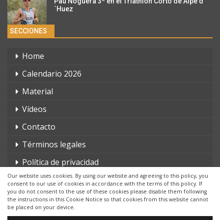
Pau Noguera 3º en el Triathlon Corto de Alpe d
´Huez
SECCIONES
Home
Calendario 2026
Material
Vídeos
Contacto
Términos legales
Política de privacidad
Our website uses cookies. By using our website and agreeing to this policy, you
consent to our use of cookies in accordance with the terms of this policy. If
you do not consent to the use of these cookies please disable them following
the instructions in this Cookie Notice so that cookies from this website cannot
be placed on your device.
© 2026 - triatlonchannel.com. Todos los derechos reservados.