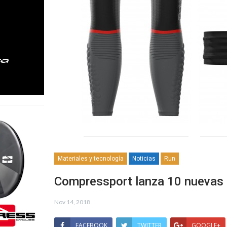
Materiales y tecnología
Noticias
Run
Compressport lanza 10 nuevas p
Nov 14, 2018
FACEBOOK
TWITTER
GOOGLE+