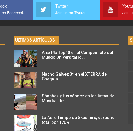
ook
Twitter
Yout
s on Facebook
Join us on Twitter
Join 
ÚLTIMOS ARTÍCULOS
S
Alex Pla Top10 en el Campeonato del
n
Mundo Universitario…
Nacho Gálvez 3º en el XTERRA de
Chequia
Sánchez y Hernández en las listas del
Mundial de…
La Aero Tempo de Skechers, carbono
total por 170 €