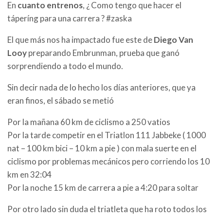
En
cuanto entrenos
, ¿ Como tengo que hacer el
táperíng para una carrera ? #zaska
El que más nos ha impactado fue este de
Diego Van
Looy
preparando Embrunman, prueba que ganó
sorprendiendo a todo el mundo.
Sin decir nada de lo hecho los días anteriores, que ya
eran finos, el sábado se metió
Por la mañana 60 km de ciclismo a 250 vatios
Por la tarde competir en el Triatlon 111 Jabbeke ( 1000
nat – 100 km bici – 10 km a pie ) con mala suerte en el
ciclismo por problemas mecánicos pero corriendo los 10
km en 32:04
Por la noche 15 km de carrera a pie a 4:20 para soltar
Por otro lado sin duda el triatleta que ha roto todos los