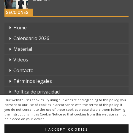
SECCIONES
Home
Calendario 2026
Material
Vídeos
Contacto
Términos legales
Política de privacidad
Our website uses cookies. By using our website and agreeing to this policy, you
consent to our use of cookies in accordance with the terms of this policy. If
you do not consent to the use of these cookies please disable them following
the instructions in this Cookie Notice so that cookies from this website cannot
be placed on your device.
© 2026 - triatlonchannel.com. Todos los derechos reservados.
Página web creada por:
Whyaweb.es
I ACCEPT COOKIES