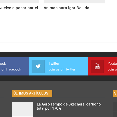
 vuelve a pasar por el
Animos para Igor Bellido
ook
Twitter
Yout
s on Facebook
Join us on Twitter
Join 
ÚLTIMOS ARTÍCULOS
S
La Aero Tempo de Skechers, carbono
n
total por 170 €