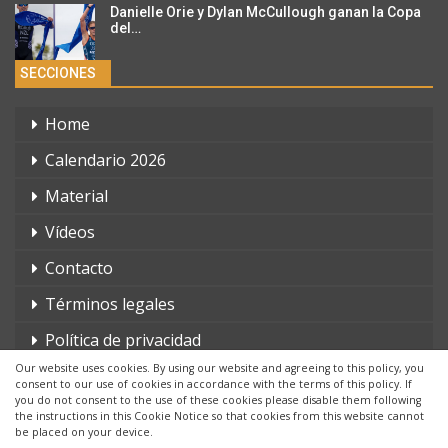
Danielle Orie y Dylan McCullough ganan la Copa
del…
SECCIONES
Home
Calendario 2026
Material
Vídeos
Contacto
Términos legales
Política de privacidad
Our website uses cookies. By using our website and agreeing to this policy, you
consent to our use of cookies in accordance with the terms of this policy. If
you do not consent to the use of these cookies please disable them following
the instructions in this Cookie Notice so that cookies from this website cannot
be placed on your device.
© 2026 - triatlonchannel.com. Todos los derechos reservados.