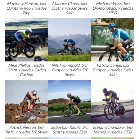
Matthew Hanson, bici
Maurice Clavel, bici
Michael Weiss, bici
Quintana Roo y ruedas
Scott y ruedas Swiss
Diamondback y ruedas
Zipp
Side
HED
Mike Phillips, ruedas
Nils Frommhold, bici
Patrick Lange, bici
Giant y ruedas Caden
Canyon y ruedas DT
Canyon y ruedas Swiss
Carbon
Swiss
Side
Patrick Nilsson, bici
Sebastian Kienle, bici
Stefan Schumaker, bici
BMC y ruedas DT Swiss
Scott y ruedas Zipp
Merida y ruedas HED