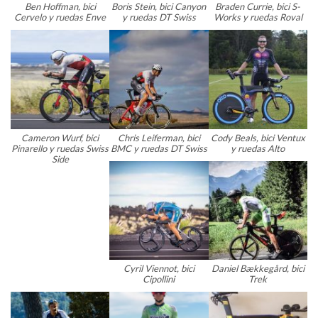
Ben Hoffman, bici
Boris Stein, bici Canyon
Braden Currie, bici S-
Cervelo y ruedas Enve
y ruedas DT Swiss
Works y ruedas Roval
Cameron Wurf, bici
Chris Leiferman, bici
Cody Beals, bici Ventux
Pinarello y ruedas Swiss
BMC y ruedas DT Swiss
y ruedas Alto
Side
Cyril Viennot, bici
Daniel Bækkegård, bici
Cipollini
Trek