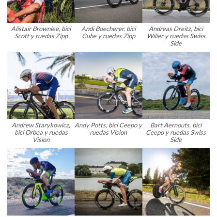
Alistair Brownlee, bici
Andi Boecherer, bici
Andreas Dreitz, bici
Scott y ruedas Zipp
Cube y ruedas Zipp
Wilier y ruedas Swiss
Side
Andrew Starykowicz,
Andy Potts, bici Ceepo y
Bart Aernouts, bici
bici Orbea y ruedas
ruedas Vision
Ceepo y ruedas Swiss
Vision
Side