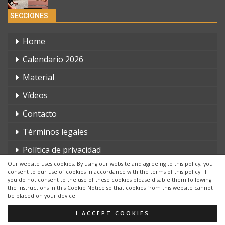
SECCIONES
Home
Calendario 2026
Material
Vídeos
Contacto
Términos legales
Política de privacidad
Our website uses cookies. By using our website and agreeing to this policy, you
consent to our use of cookies in accordance with the terms of this policy. If
you do not consent to the use of these cookies please disable them following
the instructions in this Cookie Notice so that cookies from this website cannot
be placed on your device.
© 2026 - triatlonchannel.com. Todos los derechos reservados.
Página web creada por:
Whyaweb.es
I ACCEPT COOKIES