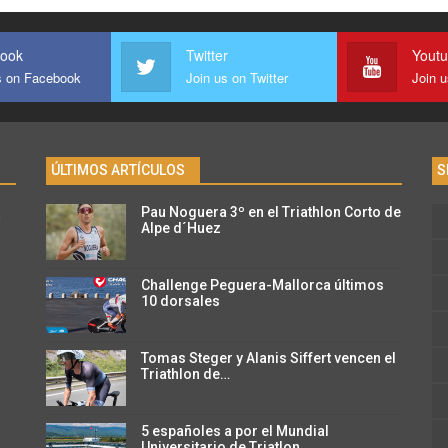
ook
Twitter
Yout
s on Facebook
Join us on Twitter
Join 
ÚLTIMOS ARTÍCULOS
S
Pau Noguera 3º en el Triathlon Corto de
n
Alpe d´Huez
Challenge Peguera-Mallorca últimos
10 dorsales
Tomas Steger y Alanis Siffert vencen el
Triathlon de…
5 españoles a por el Mundial
Universitario de Triatlon