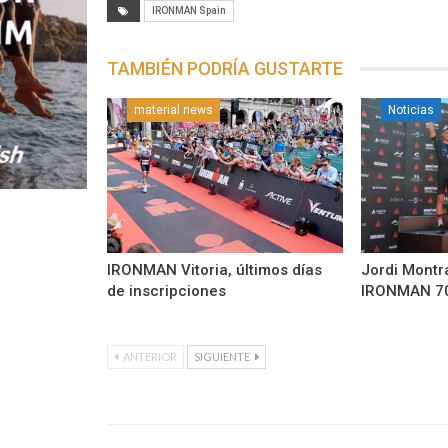
IRONMAN Spain
TAMBIÉN PODRÍA GUSTARTE
material news
Noticias
IRONMAN Vitoria, últimos días
Jordi Montr
de inscripciones
IRONMAN 70
ANTERIOR
SIGUIENTE