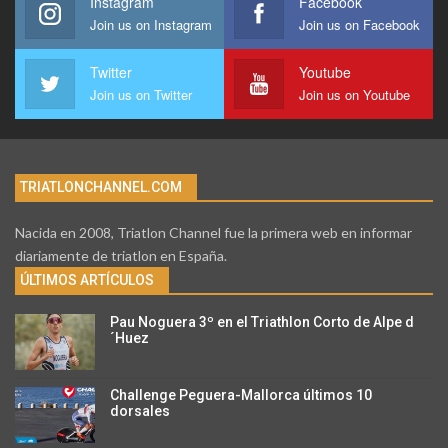
Instagram
Facebook
Join us on Instagram
Join us on Facebook
Twitter
Youtube
Join us on Twitter
Join us on Youtube
TRIATLONCHANNEL.COM
Nacida en 2008, Triatlon Channel fue la primera web en informar
diariamente de triatlon en España.
ÚLTIMOS ARTÍCULOS
Pau Noguera 3º en el Triathlon Corto de Alpe d
´Huez
Challenge Peguera-Mallorca últimos 10
dorsales