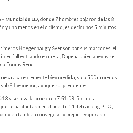
e – Mundial de LD
, donde 7 hombres bajaron de las 8
n y uno menos en el ciclismo, es decir unos 5 minutos
primeros Hoegenhaug y Svenson por sus marcones, el
rimer full entrando en meta, Dapena quien apenas se
heco Tomas Renc
rueba aparentemente bien medida, solo 500 m menos
ad sub 8 fue menor, aunque sorprendente
:18 y se lleva la prueba en 7:51:08, Rasmus
ue se ha plantado en el puesto 14 del ranking PTO,
loux quien también conseguía su mejor temporada
.