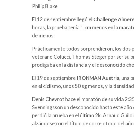
Philip Blake
El 12 de septiembre llegó e
l Challenge Almer
horas, la prueba tenía 1 km menos en la marató
de menos.
Prácticamente todos sorprendieron, los dos 
veterano Colucci, Thomas Steger por ser su p
prodigaba en la distancia y el desconocido c
El 19 de septiembre
IRONMAN Austria,
una p
en el ciclismo, unos 50 sg menos, y la densid
Denis Chevrot hace el maratón de su vida 2:35
Svenningsson un desconocido hasta este año q
perdió la prueba en el último 2k. Arnaud Gui
alzándose con el título de correlotodo del año