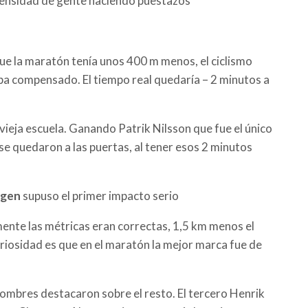
a densidad de gente haciendo puestazos
que la maratón tenía unos 400 m menos, el ciclismo
ba compensado. El tiempo real quedaría – 2 minutos a
vieja escuela. Ganando Patrik Nilsson que fue el único
 se quedaron a las puertas, al tener esos 2 minutos
gen
supuso el primer impacto serio
ente las métricas eran correctas, 1,5 km menos el
curiosidad es que en el maratón la mejor marca fue de
hombres destacaron sobre el resto. El tercero Henrik