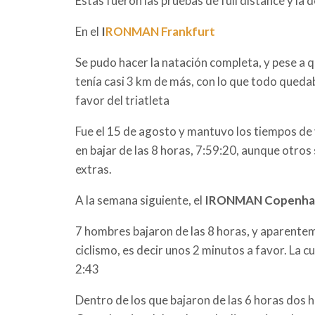
Estas fueron las pruebas de full distance y l
En el
I
RONMAN Frankfurt
Se pudo hacer la natación completa, y pese a 
tenía casi 3 km de más, con lo que todo queda
favor del triatleta
Fue el 15 de agosto y mantuvo los tiempos de 
en bajar de las 8 horas, 7:59:20, aunque otros
extras.
A la semana siguiente, el
IRONMAN Copenha
7 hombres bajaron de las 8 horas, y aparentem
ciclismo, es decir unos 2 minutos a favor. La 
2:43
Dentro de los que bajaron de las 6 horas dos 