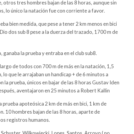
e, otros tres hombres bajan de las 8 horas, aunque sin
 lo único la natación fue con corriente a favor.
ueba bien medida, que pese a tener 2 km menos en bici
io dos sub 8 pese a la duerza del trazado, 1700 m de
, ganaba la prueba y entraba en el club sub8.
largo de todos con 700 m de más en la natación, 1,5
 lo que le arrajaban un handicap + de 6 minutos a
la prueba, únicos en bajar de las 8 horas Gustav Iden
espués, aventajaron en 25 minutos a Robert Kallin
 prueba apoteósica 2 km de más en bici, 1 km de
n. 10 hombres bajan de las 8 horas, aparte de
os registros humanos.
chuster, Wilkowiecki, Lopes, Santos, Arroyo ( no