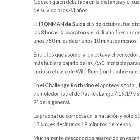
Goesch quien debutaba en la distancia y el c
de su vida a los 43 años.
El
IRONMAN de Suiza
el 5 de octubre, fue ot
las 8 horas, la maratón y el ciclismo fueron c
unos 750 m, es decir unos 10 minutos menos.
Entre los que asombraron estava el vencedor 
más hubiera bajado de las 7:50, increible pa
curioso el caso de Wild Ruedi, un hombre que 
En el
Challenge Roth
vino el apoteosis total,
demoledor fue el de Patrick Lange 7:19:19 y s
9ª de la general.
La prueba fue correcta en la natación y solo 5
13 km, es decir unos 19 minutos de menos.
Mucha gente desconocida apareción en escena 