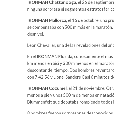
IRONMAN Chattanooga
, el 26 de septiembr
ninguna sorpresa ni segmentos estratosféricos,
IRONMAN Mallorca,
el 16 de octubre, una pr
se compensaba con 500 m más en la maratón. D
desnivel.
Leon Chevalier, una de las revelaciones del año
En el
IRONMAN Florida,
curiosamente el más 
km menos en bici y 300 m menos en el maratón,
descontar del tiempo. Dos hombres reventaron 
con 7:42:56 y Lionel Sanders Casi 6 minutos d
IRONMAN Cozumel,
el 21 de noviembre. Otra
menos a pie y unos 500 m de menos en natació
Blummenfelt que debutaba rompiendo todos l
8 hombres fueron sorpresones desconocidos, S