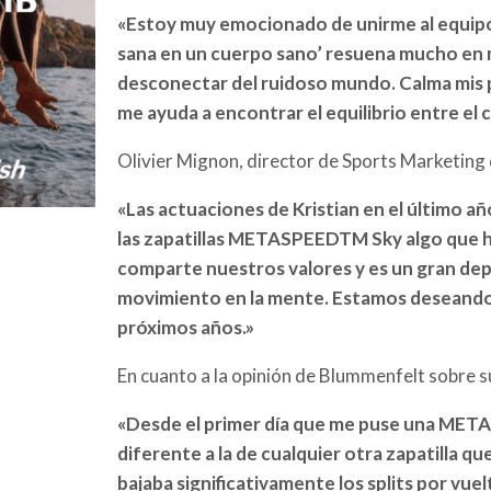
«Estoy muy emocionado de unirme al equipo 
sana en un cuerpo sano’ resuena mucho en m
desconectar del ruidoso mundo. Calma mis p
me ayuda a encontrar el equilibrio entre el 
Olivier Mignon, director de Sports Marketing
«Las actuaciones de Kristian en el último añ
las zapatillas METASPEEDTM Sky algo que ha
comparte nuestros valores y es un gran depo
movimiento en la mente. Estamos deseando 
próximos años.»
En cuanto a la opinión de Blummenfelt sobre su
«Desde el primer día que me puse una META
diferente a la de cualquier otra zapatilla q
bajaba significativamente los splits por vu