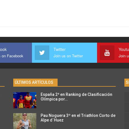
ook
Twitter
Yout
s on Facebook
Join us on Twitter
Join 
ÚLTIMOS ARTÍCULOS
S
España 2ª en Ranking de Clasificación
n
Olímpica por…
Pau Noguera 3º en el Triathlon Corto de
Alpe d´Huez