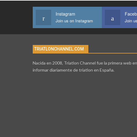
Instagram
Faceb
Join us on Instagram
Join u
TRIATLONCHANNEL.COM
Nacida en 2008, Triatlon Channel fue la primera web e
informar diariamente de triatlon en España.