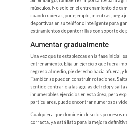
Sin embargo, también es importante para agil
músculos. No solo en el entrenamiento de cam
cuando quieras, por ejemplo, mientras juega j
deportivas en su teléfono inteligente para gan
estiramientos de pantorrillas con soporte de 
Aumentar gradualmente
Una vez que te establezcas en la fase inicial, 
entrenamiento. Elija un ejercicio que fuera imp
regreso al medio, pie derecho hacia afuera, y 
También se pueden construir rotaciones. Salta
sentido contrario a las agujas del reloj y salta
innumerables ejercicios en esta área, pero expl
particulares, puede encontrar numerosos vid
Cualquiera que domine incluso los procesos m
correcta, ya está listo para la mejora definitiv