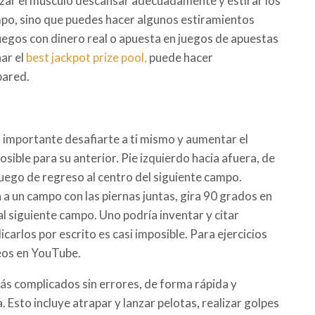
izar el músculo descansar adecuadamente y estirar los
po, sino que puedes hacer algunos estiramientos
uegos con dinero real o apuesta en juegos de apuestas
ar el
best jackpot prize pool,
puede hacer
pared.
es importante desafiarte a ti mismo y aumentar el
osible para su anterior. Pie izquierdo hacia afuera, de
luego de regreso al centro del siguiente campo.
 a un campo con las piernas juntas, gira 90 grados en
 al siguiente campo. Uno podría inventar y citar
icarlos por escrito es casi imposible. Para ejercicios
eos en YouTube.
ás complicados sin errores, de forma rápida y
a. Esto incluye atrapar y lanzar pelotas, realizar golpes