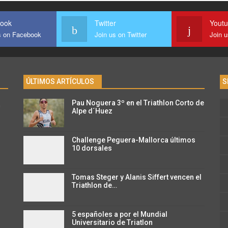
ook
Twitter
Yout
s on Facebook
Join us on Twitter
Join 
ÚLTIMOS ARTÍCULOS
S
Pau Noguera 3º en el Triathlon Corto de
n
Alpe d´Huez
Challenge Peguera-Mallorca últimos
10 dorsales
Tomas Steger y Alanis Siffert vencen el
Triathlon de…
5 españoles a por el Mundial
Universitario de Triatlon