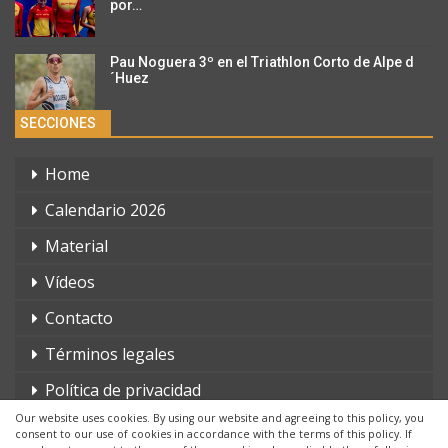
por…
Pau Noguera 3º en el Triathlon Corto de Alpe d
´Huez
SECCIONES
Home
Calendario 2026
Material
Vídeos
Contacto
Términos legales
Política de privacidad
Our website uses cookies. By using our website and agreeing to this policy, you
consent to our use of cookies in accordance with the terms of this policy. If