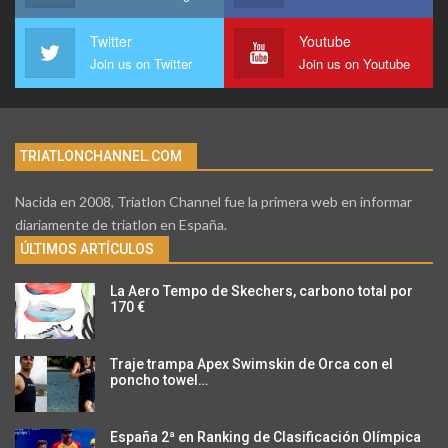
Twitter
Youtube
Join us on Twitter
Join us on Youtube
TRIATLONCHANNEL.COM
Nacida en 2008, Triatlon Channel fue la primera web en informar
diariamente de triatlon en España.
ÚLTIMOS ARTÍCULOS
La Aero Tempo de Skechers, carbono total por
170 €
Traje trampa Apex Swimskin de Orca con el
poncho towel…
España 2ª en Ranking de Clasificación Olímpica