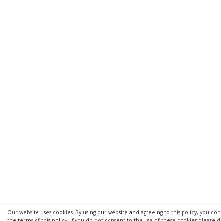
Our website uses cookies. By using our website and agreeing to this policy, you co
the terms of this policy. If you do not consent to the use of these cookies please di