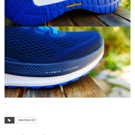
.
skechers22