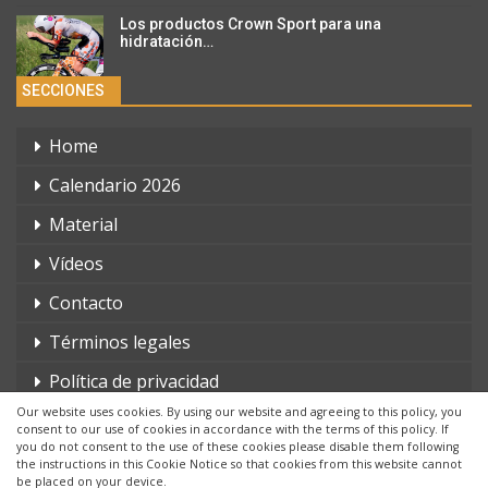
Los productos Crown Sport para una
hidratación…
SECCIONES
Home
Calendario 2026
Material
Vídeos
Contacto
Términos legales
Política de privacidad
Our website uses cookies. By using our website and agreeing to this policy, you
consent to our use of cookies in accordance with the terms of this policy. If
you do not consent to the use of these cookies please disable them following
the instructions in this Cookie Notice so that cookies from this website cannot
be placed on your device.
© 2026 - triatlonchannel.com. Todos los derechos reservados.